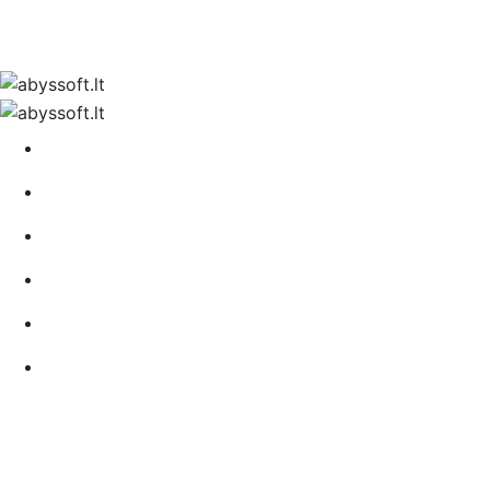
Kontaktai
Pagrindinis
Apie
Portfolio
Paslaugos
Karjera
Kontaktai