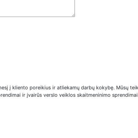
mesį į kliento poreikius ir atliekamų darbų kokybę. Mūsų tei
prendimai ir įvairūs verslo veiklos skaitmeninimo sprendimai