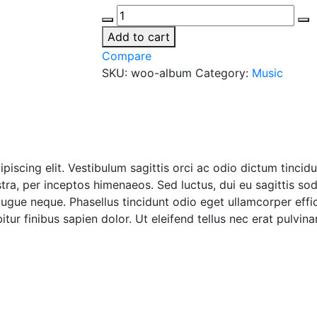
Album
quantity
Add to cart
Compare
SKU:
woo-album
Category:
Music
iscing elit. Vestibulum sagittis orci ac odio dictum tincidu
ra, per inceptos himenaeos. Sed luctus, dui eu sagittis sodal
ue neque. Phasellus tincidunt odio eget ullamcorper effici
tur finibus sapien dolor. Ut eleifend tellus nec erat pulvi