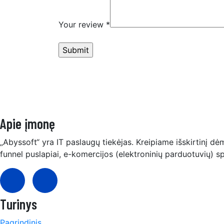
Your review
*
Apie įmonę
„Abyssoft“ yra IT paslaugų tiekėjas. Kreipiame išskirtinį dė
funnel puslapiai, e-komercijos (elektroninių parduotuvių) s
Turinys
Pagrindinis