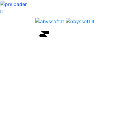
Pagrindinis
Apie
Portfolio
Paslaugos
Karjera