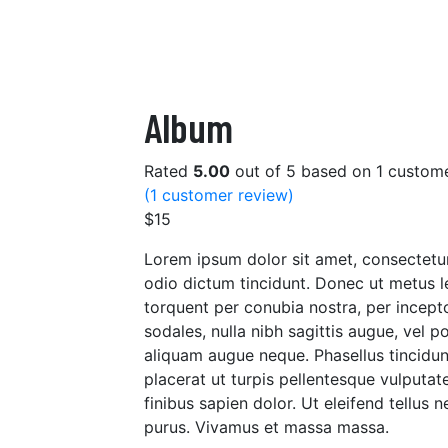
Album
Rated
5.00
out of 5 based on
1
custome
(
1
customer review)
$
15
Lorem ipsum dolor sit amet, consectetur 
odio dictum tincidunt. Donec ut metus le
torquent per conubia nostra, per incepto
sodales, nulla nibh sagittis augue, vel 
aliquam augue neque. Phasellus tincidunt
placerat ut turpis pellentesque vulputa
finibus sapien dolor. Ut eleifend tellus 
purus. Vivamus et massa massa.