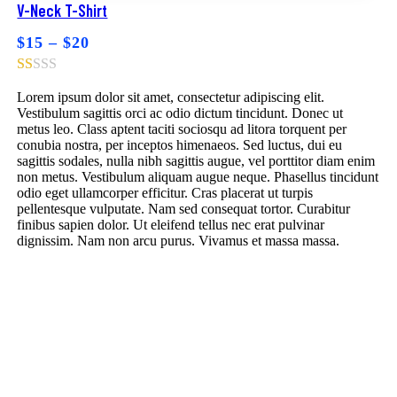
Browse wishlist
V-Neck T-Shirt
Product added!
$
15
–
$
20
Lorem ipsum dolor sit amet, consectetur adipiscing elit.
Vestibulum sagittis orci ac odio dictum tincidunt. Donec ut
metus leo. Class aptent taciti sociosqu ad litora torquent per
conubia nostra, per inceptos himenaeos. Sed luctus, dui eu
sagittis sodales, nulla nibh sagittis augue, vel porttitor diam enim
non metus. Vestibulum aliquam augue neque. Phasellus tincidunt
odio eget ullamcorper efficitur. Cras placerat ut turpis
pellentesque vulputate. Nam sed consequat tortor. Curabitur
finibus sapien dolor. Ut eleifend tellus nec erat pulvinar
dignissim. Nam non arcu purus. Vivamus et massa massa.