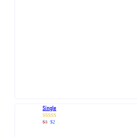
Single
$
3
$
2
Rated
4.00
out