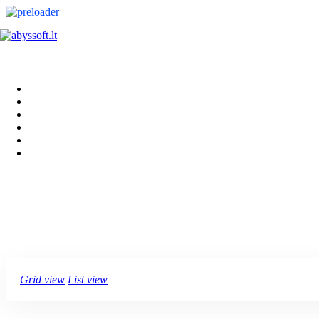
Pagrindinis
Apie
Portfolio
Paslaugos
Karjera
Kontaktai
Grid view
List view