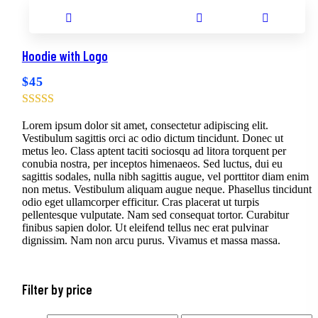
Add to cart
Add to wishlist
Compare
Browse wishlist
Hoodie with Logo
Product added!
$
45
Lorem ipsum dolor sit amet, consectetur adipiscing elit.
Vestibulum sagittis orci ac odio dictum tincidunt. Donec ut
metus leo. Class aptent taciti sociosqu ad litora torquent per
conubia nostra, per inceptos himenaeos. Sed luctus, dui eu
sagittis sodales, nulla nibh sagittis augue, vel porttitor diam enim
non metus. Vestibulum aliquam augue neque. Phasellus tincidunt
odio eget ullamcorper efficitur. Cras placerat ut turpis
pellentesque vulputate. Nam sed consequat tortor. Curabitur
finibus sapien dolor. Ut eleifend tellus nec erat pulvinar
dignissim. Nam non arcu purus. Vivamus et massa massa.
Filter by price