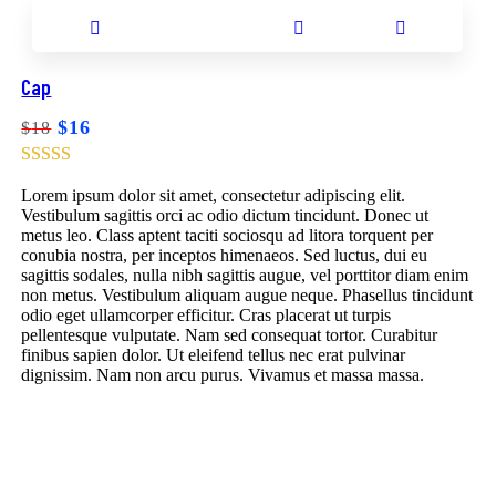
Add to cart
Add to wishlist
Compare
Browse wishlist
Cap
Product added!
$
16
$
18
Lorem ipsum dolor sit amet, consectetur adipiscing elit.
Vestibulum sagittis orci ac odio dictum tincidunt. Donec ut
metus leo. Class aptent taciti sociosqu ad litora torquent per
conubia nostra, per inceptos himenaeos. Sed luctus, dui eu
sagittis sodales, nulla nibh sagittis augue, vel porttitor diam enim
non metus. Vestibulum aliquam augue neque. Phasellus tincidunt
odio eget ullamcorper efficitur. Cras placerat ut turpis
pellentesque vulputate. Nam sed consequat tortor. Curabitur
finibus sapien dolor. Ut eleifend tellus nec erat pulvinar
dignissim. Nam non arcu purus. Vivamus et massa massa.