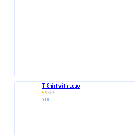
T-Shirt with Logo
$
18
Rated
1.00
out
of
5