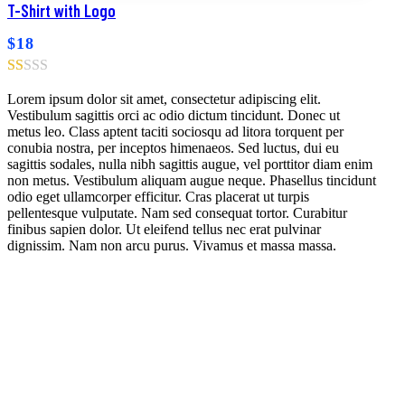
Browse wishlist
T-Shirt with Logo
Product added!
$
18
Lorem ipsum dolor sit amet, consectetur adipiscing elit.
Vestibulum sagittis orci ac odio dictum tincidunt. Donec ut
metus leo. Class aptent taciti sociosqu ad litora torquent per
conubia nostra, per inceptos himenaeos. Sed luctus, dui eu
sagittis sodales, nulla nibh sagittis augue, vel porttitor diam enim
non metus. Vestibulum aliquam augue neque. Phasellus tincidunt
odio eget ullamcorper efficitur. Cras placerat ut turpis
pellentesque vulputate. Nam sed consequat tortor. Curabitur
finibus sapien dolor. Ut eleifend tellus nec erat pulvinar
dignissim. Nam non arcu purus. Vivamus et massa massa.