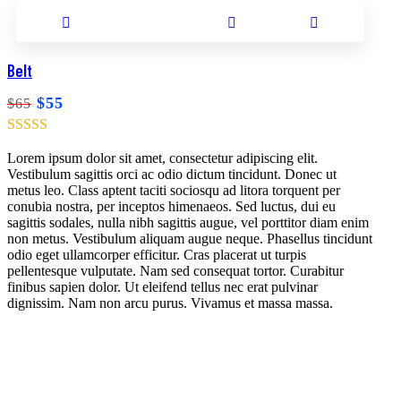
Add to cart
Add to wishlist
Compare
Browse wishlist
Belt
Product added!
$
55
$
65
Lorem ipsum dolor sit amet, consectetur adipiscing elit.
Vestibulum sagittis orci ac odio dictum tincidunt. Donec ut
metus leo. Class aptent taciti sociosqu ad litora torquent per
conubia nostra, per inceptos himenaeos. Sed luctus, dui eu
sagittis sodales, nulla nibh sagittis augue, vel porttitor diam enim
non metus. Vestibulum aliquam augue neque. Phasellus tincidunt
odio eget ullamcorper efficitur. Cras placerat ut turpis
pellentesque vulputate. Nam sed consequat tortor. Curabitur
finibus sapien dolor. Ut eleifend tellus nec erat pulvinar
dignissim. Nam non arcu purus. Vivamus et massa massa.